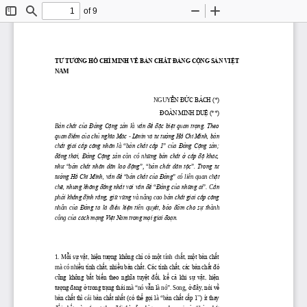
of 9
Toggle
Find
Zoom
Zoom
Sidebar
Out
In
TƯ TƯ
ỞNG HỒ CHÍ MINH VỀ BẢN CHẤT ĐẢNG CỘNG SẢN VIỆT 
NAM
ỄN ĐỨC BÁCH (*)
NGUY
ĐOÀN MINH DU
Ệ (**)
ản chất của Đảng Cộng sản l
ấn đề đặc biệt quan trọng. Theo 
B
à  v
quan đi
ểm của chủ nghĩa Mác 
 Lênin và tư tư
ởng Hồ Chí Minh, bản 
-
ất giai cấp công nhân l
ản chất cấp 1
ủa Đảng Cộng sản; 
ch
à 
“
b
”
  c
đ
ồng thời, Đảng Cộng sản c
ững bản chất ở cấp độ khác, 
òn  có  nh
như 
ản chất nhân dân lao động
ản chất dân tộc
. Trong tư 
“
b
”,  “
b
”
tư
ởng Hồ Chí Minh, vấn đề 
ản chất của Đảng
ặt 
“
b
”
 có liên quan ch
ẽ, nh
ưng không đ
ồng nhất với vấ
n đ
ề 
Đ
ảng của những ai
ần 
ch
“
”
. C
ải khẳng định rằng, giữ vững v
ản chất giai cấp công 
ph
à nâng cao b
ủa Đảng ta l
à đi
ều kiện ti
ết, bảo đảm cho sự th
nhân  c
ên  quy
ành 
ủa cách mạng Việt Nam trong mọi giai đoạn.
công c
ỗi sự vật, hiện t
ư
ợng không chỉ có một
ất, một bản chất 
1. M
 tính ch
ều tính chất, nhiều bản chất. Các tính chất, các bản chất đó 
mà có nhi
ũng không bất biến theo nghĩa tuyệt đối, kể cả khi sự vật, hiện 
c
tư
ợng đang ở trong trạng thái m
ẫn l
ở đây, nói về 
à “nó v
à nó”. Song, 
ản chất th
ản chất n
ất (có thể gọi l
ản chất cấp 1”) ít thay 
b
ì cái b
h
à “b