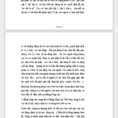
đ
ổi nhất, v
ếu có thay đổi th
ẫn chỉ trong phạm vi của 
ản chất 
à, 
n
ì v
“
b
ấp 1
” đó; b
ởi v
ản chất n
ày đóng vai tr
ết định để cho 
c
ì,  cái  b
ò  quy
ẫn l
ản chất cấp 2, cấp 3, cấp n,... của mỗi sự 
“nó  v
à  nó”.  Còn  các  b
ật th
ể biến đổi nhiều h
ơn. Ví d
ụ, 
con ngư
ời
ản chất khác 
v
ì có th
 có b
zBook.vn
ới những động vật c
ại ở hai nhân tố c
ơ b
ản, quyết định nhất 
so v
òn l
ức” v
à “lao đ
ộng”. Nếu hai nhân tố n
ến đổi đến mức 
là “có ý th
ày bi
ức v
à lao đ
ộng nữa... th
ư
ời cũng kh
không  còn  là  ý  th
ì  con  ng
ông 
ư
ời nữa. Thực ra, hai nhân tố đó vẫn có biến đổi li
còn  là  con  ng
ên 
ục, nh
ư tr
đ
ộ thấp 
ủa ý thức, khả năng tổ chức v
à năng 
t
ình 
-
  cao  c
ất lao động... nh
ưng đó là s
ự biến đổi không ngừng diễn ra trong 
su
ạm vi ý thức v
à lao đ
ộng của con ng
ư
ời. Các nhân tố 
ũng 
ph
khác  c
ằm trong bản chất con ng
ư
ời nh
ưng có th
ể thay đổi nhiều h
ơn, th
ậm 
n
ẳn... m
ọ vẫn l
à ngư
ời (ví dụ: thay đổi ngôn ngữ, dân 
chí  khác  h
à  h
ộc, quốc tịch, tôn giáo, giai cấp, tầng lớp, gi
t
àu 
-
 nghèo, tâm tính...).
Dư
ới góc độ 
phương pháp lu
ận triết học biện
ứng
 đư
ợc khái l
ư
ợc 
 ch
như trên, chúng ta có th
ể nghi
ứu một cách có c
ơ s
ở khoa học v
ên c
à 
ực tiễn về “Bản chất của Đảng Cộng sản”.
th
2. Đ
ảng Cộng sản, trong đó có Đảng Cộng sản Việt Nam, cũng l
ột 
à m
ự vật x
ội” ho
ỉnh v
ững bản chất của nó.
“s
ã h
àn ch
à 
có nh
ư
ớc đây, chúng ta th
ư
ờng thi
ề việc n
ản chất giai cấp
ủa 
Tr
ên v
êu 
b
 c
các đ
ảng chính trị (t
ư s
ản, cộng sản...). Điều đó l
à đúng nhưng chưa 
đ
ủ. Cũng có nhiều quan điểm đ
đ
ến “tính nhân dân”, “tính dân 
ã nói 