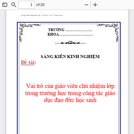
of 20
Toggle
Find
Zoom
Zoom
Sidebar
Out
In
Trường
 THPT 
Phạm
 Phú 
Thứ
 - 
Tổ
Vật
 Lí - GV. Lê Thái Trung
TRƯỜNG
 ......................
KHOA............................

-----
-----
SÁNG 
KIẾN
 KINH 
NGHIỆM
Đề
 tài: 
Vai trò 
của
 giáo viên 
chủ
nhiệm
lớp
trong 
trường
học
 trong công tác giáo 
dục
đạo
đức
học
 sinh