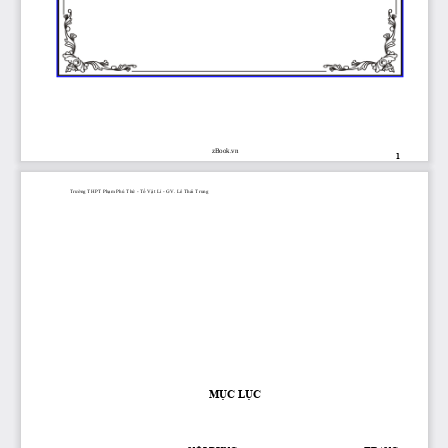
zBook.vn
1
Trường
 THPT 
Phạm
 Phú 
Thứ
 - 
Tổ
Vật
 Lí - GV. Lê Thái Trung
MỤC
LỤC