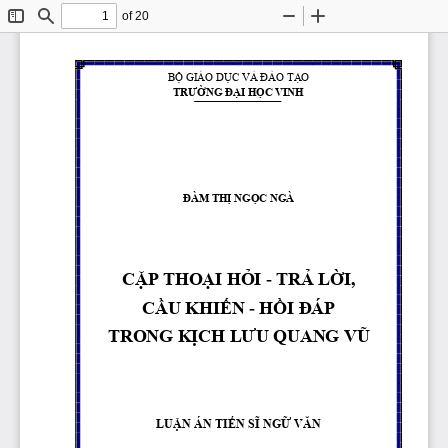
of 20
Toggle
Find
Zoom
Zoom
Sidebar
Out
In
BỘ GIÁO DỤC VÀ ĐÀO TẠO
TRƯỜNG ĐẠI HỌC VINH
ĐÀM THỊ NGỌC NGÀ
CẶP THOẠI HỎI 
-
TRẢ LỜI, 
CẦU KHIẾN 
HỒI ĐÁP
-
TRONG KỊCH LƯU QUANG VŨ
LUẬN ÁN TIẾN SĨ NGỮ VĂN