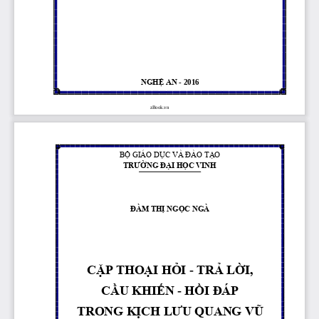
NGHỆ AN 
-
2016
zBook.vn
BỘ GIÁO DỤC VÀ ĐÀO TẠO
TRƯỜNG ĐẠI HỌC VINH
ĐÀM THỊ
NGỌC NGÀ
CẶP THOẠI HỎI 
-
TRẢ LỜI, 
CẦU KHIẾN 
-
HỒI ĐÁP 
TRONG KỊCH LƯU QUANG VŨ