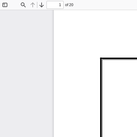
of 20
Toggle
Find
Previous
Next
Sidebar