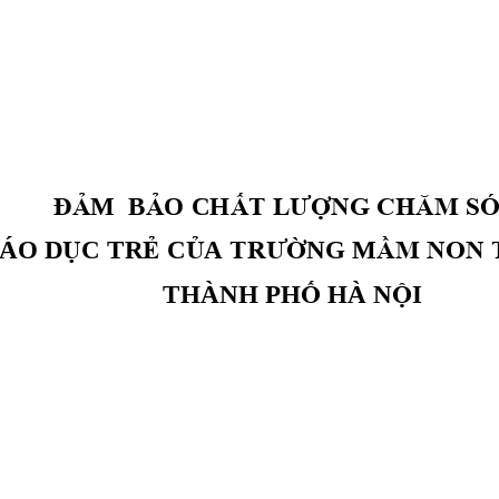
Đ
Ả
M  B
Ả
O CH
Ấ
T LƯ
Ợ
NG CHĂM S
ÁO D
Ụ
C TR
Ẻ
C
Ủ
A
TRƯ
Ờ
NG M
Ầ
M NON 
THÀNH PH
Ố
HÀ N
Ộ
I