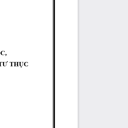
ÓC
,
TƯ TH
Ụ
C