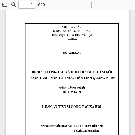
of 20
Toggle
Find
Zoom
Zoom
Sidebar
Out
In
VIỆN HÀN LÂM 
KHOA HỌC XÃ HỘI VIỆT NAM
HỌC VIỆN KHOA HỌC XÃ HỘI



------------
-----------
ĐỖ ANH HÕA
DỊCH VỤ 
CÔNG TÁC XÃ HỘI ĐỐI VỚI TRẺ EM RỐI 
LOẠN TÂM THẦN TỪ THỰC TIỄN TỈNH QUẢNG NINH
Ngành
: 
C
ông tác xã hội
M
ã số: 976.01.01
LUẬN ÁN TIẾN S
Ĩ
CÔ
NG TÁC XÃ HỘI
Ngƣời hƣớng dẫn khoa học:  PGS.TS. 
Phạm Hữu Nghị
TS. 
Bùi Thị Mai Đông