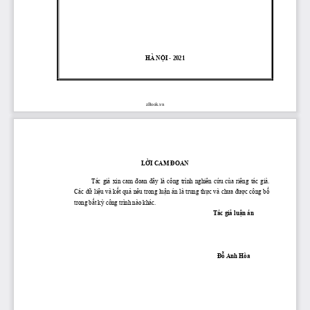
HÀ NỘI 
-
20
2
1
zBook.vn
LỜI CAM ĐOAN
Tác giả
xin cam đoan đây là công trình nghiên cứu của riêng 
tác giả
. 
Các dữ liệu và kết quả nêu trong luận án là trung 
thực và chưa được công bố 
trong bất kỳ công trình nào khác.
Tác giả luận án
Đỗ Anh Hòa