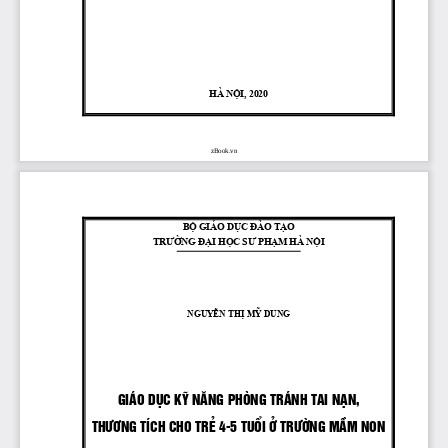
HÀ 
NỘI,
 2020
zBook.vn
BỘ
 GIÁO 
DỤC
ĐÀO
TẠO
TRƯỜNG
ĐẠI
HỌC
SƯ
PHẠM
 HÀ 
NỘI
NGUYỄN
THỊ
MỸ
 DUNG
GI ̧O DôC Kü N¡NG PHßNG TR ̧NH TAI N¹N,
TH¦¥NG TÝCH CHO TRÎ 4-5 TUæI ë TR¦êNG MÇM NON