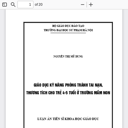
of 20
Toggle
Find
Zoom
Zoom
Sidebar
Out
In
BỘ
 GIÁO 
DỤC
ĐÀO
TẠO
TRƯỜNG
ĐẠI
HỌC
SƯ
PHẠM
 HÀ 
NỘI
NGUYỄN
THỊ
MỸ
 DUNG
GI ̧O DôC Kü N¡NG PHßNG TR ̧NH TAI N¹N,
TH¦¥NG TÝCH CHO TRÎ 4-5 TUæI ë TR¦êNG MÇM NON
LUẬN
 ÁN 
TIẾN
SĨ
 KHOA 
HỌC
 GIÁO 
DỤC