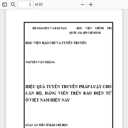
of 20
Toggle
Find
Zoom
Zoom
Sidebar
Out
In
BỘ
 GIÁO 
DỤC
 VÀ 
ĐÀO
TẠO
HỌC
  VIỆN
CHÍNH 
  TRỊ
QUỐC
 GIA 
HỒ
 CHÍ MINH
HỌC
VIỆN
 BÁO CHÍ VÀ TUYÊN 
TRUYỀN
NGUYỄN
VĂN
THẮNG
HIỆU
QUẢ
 TUYÊN 
TRUYỀN
 PHÁP 
LUẬT
 CHO 
CÁN 
 BỘ,
 ĐẢNG
  VIÊN  TRÊN  BÁO 
 ĐIỆN
 TỬ
Ở
VIỆT
 NAM 
HIỆN
 NAY
LUẬN
 ÁN 
TIẾN
SĨ
 BÁO CHÍ 
HỌC