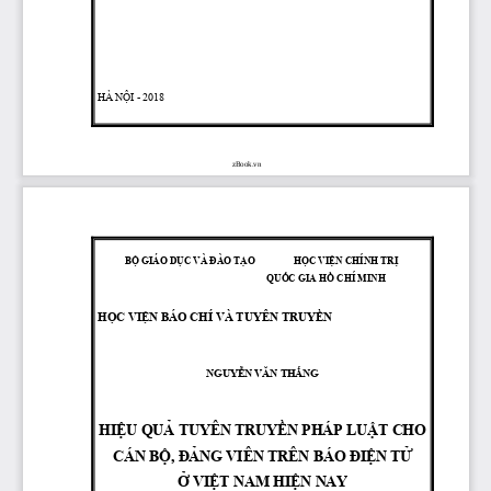
HÀ 
NỘI
 - 2018
zBook.vn
BỘ
 GIÁO 
DỤC
 VÀ 
ĐÀO
TẠO
HỌC
VIỆN
 CHÍNH 
TRỊ
QUỐC
 GIA 
HỒ
 CHÍ MINH
HỌC
VIỆN
 BÁO CHÍ VÀ TUYÊN 
TRUYỀN
NGUYỄN
VĂN
THẮNG
HIỆU
QUẢ
 TUYÊN 
TRUYỀN
 PHÁP 
LUẬT
 CHO 
CÁN 
BỘ,
ĐẢNG
 VIÊN TRÊN BÁO 
ĐIỆN
TỬ
Ở
VIỆT
 NAM 
HIỆN
 NAY