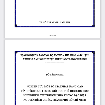
TP.H
Ồ
CHÍ MINH 
-
NĂM 20
20
zBook.vn
B
Ộ
GIÁO D
Ụ
C VÀ ĐÀO T
Ạ
O   B
Ộ
VĂN HÓA, TH
Ể
THAO VÀ DU L
Ị
CH
TRƢ
Ờ
NG Đ
Ạ
I H
Ọ
C TH
Ể
D
Ụ
C TH
Ể
THAO TP. H
Ồ
CHÍ MINH
===============
Đ
Ỗ
T
Ấ
N PHONG
NGHIÊN CỨU MỘT SỐ GI
ẢI PHÁP NÂNG CAO 
TÍNH TÍCH CỰC TRONG 
GIỜ HỌC THỂ DỤC CHO 
HỌC 
SINH KHIẾM THỊ TRƢỜN
G PHỔ THÔNG ĐẶC BIỆT
NGUYỄN ĐÌNH CHIỂU, T
HÀNH PHỐ HỒ CHÍ MINH