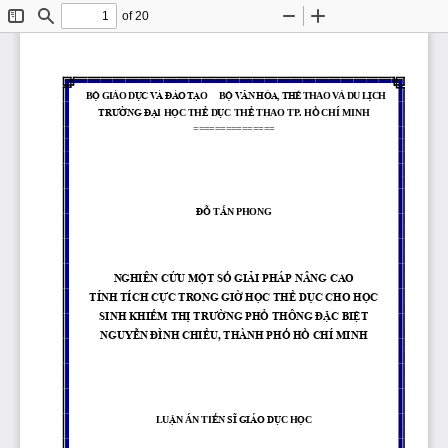
of 20
Toggle
Find
Zoom
Zoom
Sidebar
Out
In
B
Ộ
GIÁO D
Ụ
C VÀ ĐÀO T
Ạ
O
B
Ộ
VĂN HÓA, TH
Ể
THAO VÀ DU L
Ị
CH
TRƢ
Ờ
NG Đ
Ạ
I H
Ọ
C TH
Ể
D
Ụ
C TH
Ể
THAO TP. H
Ồ
CHÍ MINH
===============
Đ
Ỗ
T
Ấ
N PHONG
NGHIÊN CỨU MỘT SỐ GI
ẢI PHÁP NÂNG CAO 
TÍNH TÍCH CỰC TRONG 
GIỜ HỌC THỂ DỤC CHO 
HỌC 
SINH KHIẾM THỊ TRƢỜN
G PHỔ TH
ÔNG ĐẶC BIỆT 
NGUYỄN ĐÌNH CHIỂU, T
HÀNH PHỐ HỒ CHÍ MINH
LU
Ậ
N ÁN TI
Ế
N SĨ GIÁO D
Ụ
C H
Ọ
C