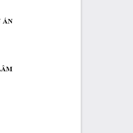
N
 ÁN
LÂM