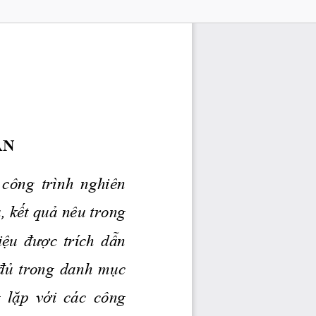
AN
  công  trình  nghiên 
,
kết
quả
 nêu trong 
iệu
được
  trích 
dẫn
đủ
  trong  danh 
mục
 
 lặp
 với
  các  công 