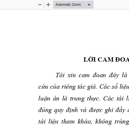
Zoom
Zoom
Out
In
LỜI
 CAM 
ĐO
Tôi  xin  cam 
 đoan
 đây
  là
cứu
của
 riêng tác 
giả.
 Các 
số
liệu
luận
  án  là  trung 
thực.
  Các  tài 
l
đúng
  quy 
định
  và 
được
  ghi 
đầy
tài 
 liệu
  tham 
 khảo,
  không  trùng