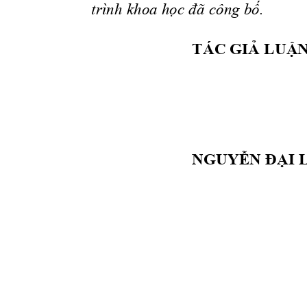
trình khoa 
học
đã
 công 
bố.
  TÁC 
GIẢ
LUẬ
NGUYỄN
ĐẠI
 