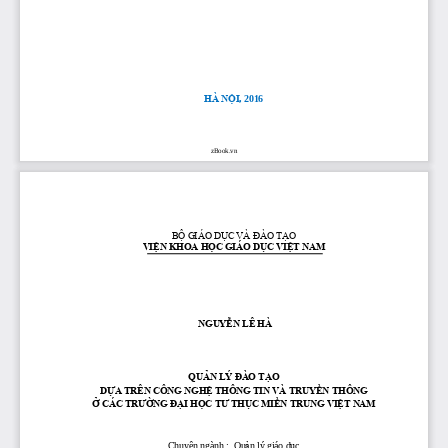
HÀ NỘI
,
201
6
zBook.vn
BỘ GIÁ
O DỤC VÀ ĐÀO TẠO
VIỆN KHOA HỌC GIÁO DỤC VIỆT NAM
NGUYỄN LÊ HÀ
QUẢN LÝ ĐÀO TẠO 
DỰA TRÊN CÔNG NGHỆ THÔNG TIN
VÀ TRUYỀN THÔNG 
Ở CÁC TRƯỜNG ĐẠI HỌC TƯ THỤC MIỀN TRUNG VIỆT NAM
Chuyên ngành
:
Qu
ả
n lý giáo d
ụ
c