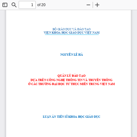
of 20
Toggle
Find
Zoom
Zoom
Sidebar
Out
In
BỘ GIÁO DỤC VÀ ĐÀO TẠO
VIỆN KHOA HỌC GIÁO DỤC VIỆT NAM
NGUYỄN LÊ HÀ
QUẢN LÝ ĐÀO TẠO 
DỰA TRÊN CÔNG NGHỆ THÔNG TIN
VÀ TRUYỀN THÔNG 
Ở CÁC TRƯỜNG ĐẠI HỌC TƯ THỤC MI
Ề
N TRUNG VIỆT NAM
LUẬN ÁN TIẾN S
Ĩ
KHOA HỌC GIÁO DỤC