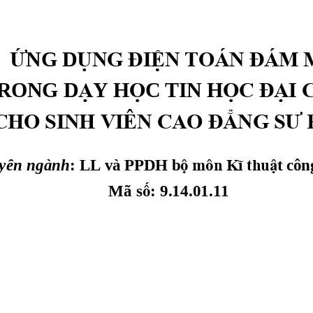
Ứ
Ụ
NG ĐI
Ệ
N TOÁN ĐÁM 
NG D
Ạ
Ọ
Ọ
C Đ
Ạ
I
RONG D
Y H
C TIN H
CHO SINH VIÊN CAO Đ
Ẳ
NG SƯ 
yên ngành
: 
LL và PPDH b
ộ
môn Kĩ thu
ậ
t côn
Mã s
ố
: 
9.14.01.11