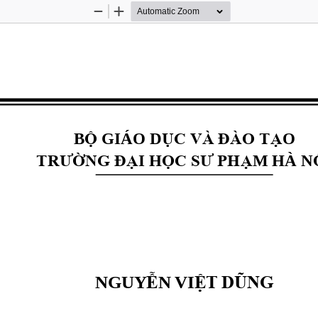
Zoom
Zoom
Out
In
B
Ộ
GIÁO D
Ụ
C VÀ ĐÀO T
Ạ
O
TRƯ
Ờ
NG Đ
Ạ
I H
Ọ
C SƯ PH
Ạ
M HÀ N
NGUY
Ễ
N VI
Ệ
T DŨNG