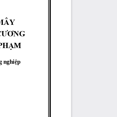
MÂY
 CƯƠNG
PH
Ạ
M
g nghi
ệ
p