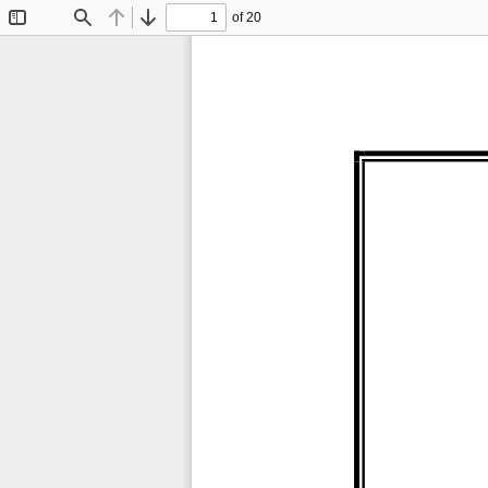
of 20
Toggle
Find
Previous
Next
Sidebar