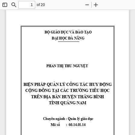
of 20
Toggle
Find
Zoom
Zoom
Sidebar
Out
In
BỘ GIÁO DỤC VÀ ĐÀO TẠO
ĐẠI HỌC ĐÀ NẴNG
PHAN THỊ THU NGUYỆT
BIỆN PHÁP QUẢN LÝ CÔ
NG TÁC HUY ĐỘNG 
CỘNG ĐỒNG TẠI CÁC TR
ƯỜNG TIỂU HỌC 
TRÊN ĐỊA BÀN HUYỆN T
HĂNG BÌNH 
TỈNH QUẢNG NAM
Chuyên ngành
: 
Quản lý giáo dục
Mã số    
: 
60
.
14
.
01
.
14