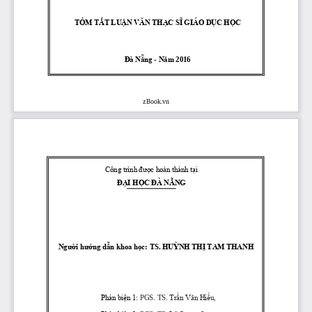
TÓM TẮT LU
ẬN VĂN THẠC S
Ĩ
GIÁO DỤC
HỌC
Đà Nẵng
-
Năm 
201
6
zBook.vn
Công trình được hoàn thành tại
ĐẠI HỌC ĐÀ NẴNG
Người hướng dẫn khoa học
:
TS. HUỲNH THỊ TAM THANH
Phản biện 1:
PGS. TS
.
Trần Văn Hiếu,