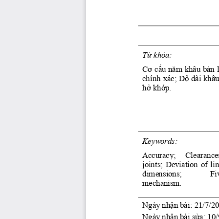
Từ khóa: 
Cơ cấu năm khâu bản l
chính xác; Độ dài khâu
hở khớp.
Keywords:
Accuracy;   Clearances
joints; Deviation of li
dimensions; 
Fi
mechanism. 
Ngày nhận bài: 21/7/20
Ngày nhận bài sửa: 10/