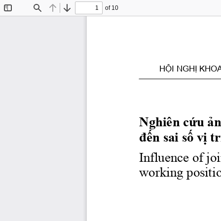
of 10
Toggle
Find
Previous
Next
Sidebar
HỘI NGHỊ KHO
Nghiên cứu ản
đến sai số vị 
Influence of jo
working positio