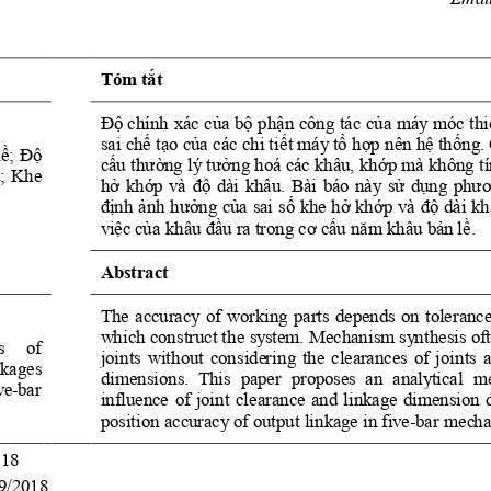
Tóm tắt 
Độ chính xác của bộ phận công tác của máy móc thiế
sai chế tạo của các chi tiết máy tổ hợp nên hệ thống.
ề; Độ 
cấu thường lý tưởng hoá các khâu, khớp mà không tín
; Khe 
hở khớp và độ dài khâu. Bài báo này sử dụng phươn
định ảnh hưởng của sai số khe hở khớp và độ dài khâu
việc của khâu đầu ra trong cơ cấu năm khâu bản lề. 
Abstract 
The accuracy of working parts depends on tolerance
which construct the system. Mechanism synthesis ofte
   of 
joints without considering the clearances of joints 
nkages 
dimensions.  This  paper  proposes  an  analytical  me
ve-bar 
influence of joint clearance and linkage dimension 
position accuracy of output linkage in five-bar mech
18 
9/2018 