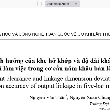
Zoom
Zoom
Out
In
A HỌC VÀ CÔNG NGHỆ TOÀN QUỐC VỀ CƠ KHÍ LẦN THỨ 
h hưởng của khe hở khớp và độ dài khâ
trí làm việc trong cơ cấu năm khâu bản l
int clearance and linkage dimension deviat
n accuracy of output linkage in five-bar
*
Nguyễn Văn Tuân
, Nguyễn Xuân Chun
Trường Đại 
*Email