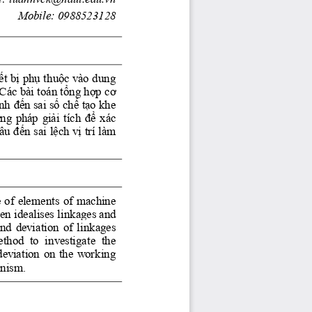
Mobile: 0988523128 
t bị phụ thuộc vào dung 
 Các bài toán tổng hợp cơ 
h đến sai số chế tạo khe 
g pháp giải tích để xác 
 đến sai lệch vị trí làm 
 of elements of machine 
n idealises linkages and 
and deviation of linkages 
thod  to  investigate  the 
deviation on the working 
anism. 