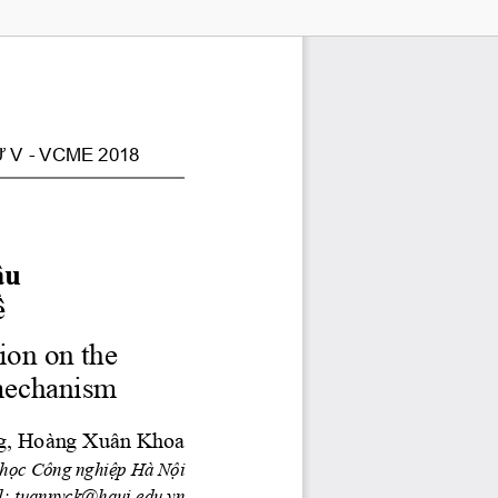
V - VCME 2018 
u  
ề 
ion on the 
 mechanism 
g, Hoàng Xuân Khoa 
học Công nghiệp Hà Nội 
: tuannvck@haui.edu.vn 