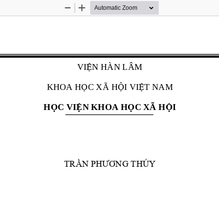
Zoom
Zoom
Out
In
VI
Ệ
N HÀN LÂM
KHOA H
Ọ
C XÃ H
Ộ
I VI
Ệ
T NAM
H
Ọ
C VI
Ệ
N KHOA H
Ọ
C XÃ H
Ộ
I
TRẦN PHƯƠNG THÚY