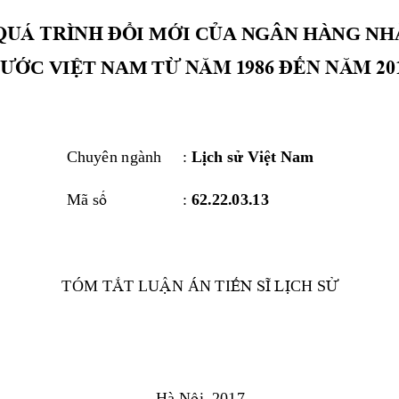
QUÁ TRÌNH Đ
Ổ
I M
Ớ
I C
Ủ
A NGÂN HÀNG NH
NƯ
Ớ
C VI
Ệ
T NAM T
Ừ
NĂM 1986 Đ
Ế
N NĂM 20
Chuyên ngành
: 
L
ị
ch s
ử
Vi
ệ
t Nam
Mã s
ố
: 
62.22.03.13
Ắ
Ậ
Ế
N SĨ L
Ị
Ử
TÓM T
T LU
N ÁN TI
CH S
ộ
Hà 
N
i, 2017