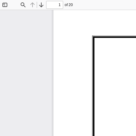
of 20
Toggle
Find
Previous
Next
Sidebar