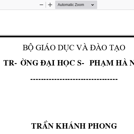
Zoom
Zoom
Out
In
Bé GI ̧O DôC Vμ §μO T¹O
Tr-êng ®¹i häc s- ph¹m hμ 
---------------------------------
TrÇn kh ̧nh phong