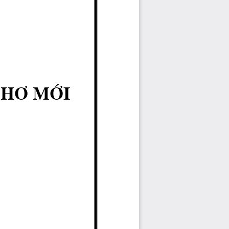
th¬ míi