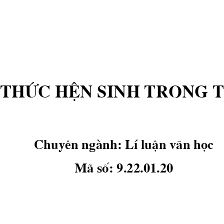
thøc hÖn sinh trong 
Chuyªn ngμnh: LÝ luËn v ̈n häc
M· sè: 
9
.22.01.20