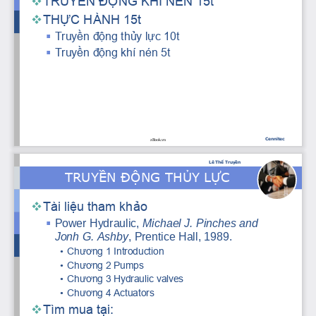
TRUYỀN ĐỘNG KHÍ NÉN 15t

THỰC HÀNH 15t

Truyền động thủy lực 10t

Truyền động khí nén 5t

Cennitec
zBook.vn
Lê Thể Truyền
TRUYỀN ĐỘNG THỦY LỰC
Tài liệu tham khảo

Power Hydraulic, 
Michael J. Pinches and 

Jonh G. Ashby
, Prentice Hall, 1989.
•
Chương 1 Introduction
•
Chương 2 Pumps
•
Chương 3 Hydraulic valves
•
Chương 4 Actuators
Tìm mua tại:
