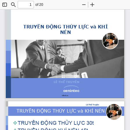
of 20
Toggle
Find
Zoom
Zoom
Sidebar
Out
In
TRUYỀN ĐỘNG THỦY LỰC và KHÍ 
NÉN
LÊ THỂ TRUYỀN
cenintec
zBook.vn
Lê Thể Truyền
TRUYỀN ĐỘNG THỦY LỰC và KHÍ NÉN
TRUYỀN ĐỘNG THỦY LỰC 30t
