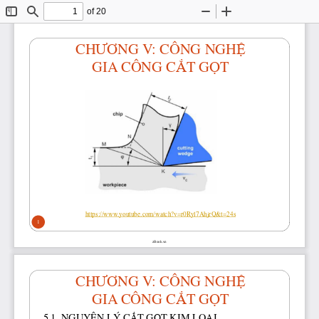
of 20
Toggle
Find
Zoom
Zoom
Sidebar
Out
In
ƯƠ
Ệ
CH
NG V: CÔNG NGH
Ắ
Ọ
GIA CÔNG C
T G
T 
https://www.youtube.com/watch?v=r0Ryl7AhjrQ&t=24s
1 
zBook.vn
ƯƠ
Ệ
CH
NG V: CÔNG NGH
Ắ
Ọ
GIA CÔNG C
T G
T 
Ắ
Ọ
Ạ
5.1. NGUYÊN LÝ C
T G
T KIM LO
I 