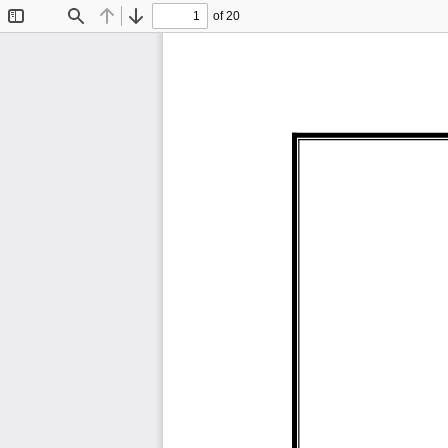
of 20
Toggle
Find
Previous
Next
Sidebar