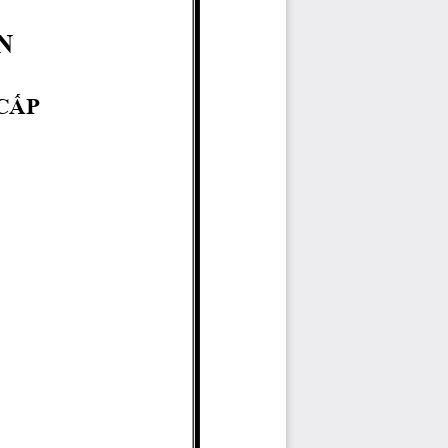
N
CẤP