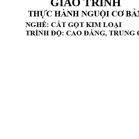
GIÁO TRÌNH
THỰC HÀNH NGUỘI CƠ BẢ
NGHỀ
: CẮT GỌT KIM LOẠI
TRÌNH ĐỘ: CAO ĐẲNG, TRUNG 