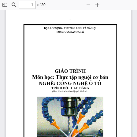
of 20
Toggle
Find
Zoom
Zoom
Sidebar
Out
In
 1
B
Ộ
 LAO 
ĐỘ
NG - TH
ƯƠ
NG BINH VÀ XÃ H
Ộ
I 
T
Ổ
NG C
Ụ
C D
Ạ
Y NGH
Ề
GIÁO TRÌNH 
Môn h
ọ
c: Th
ự
c t
ậ
p ngu
ộ
i c
ơ
 b
ả
n 
NGH
Ề
: CÔNG NGH
Ệ
 Ô TÔ 
ĐỘ
ĐẲ
TRÌNH 
:  CAO 
NG  
(Ban hành kèm theo Quy
ế
t 
đị
nh s
ố
:  