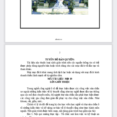
zBook.vn
 2
TUYÊN B
Ố
 B
Ả
N QUY
Ề
N:
Tài li
ệ
u này thu
ộ
c lo
ạ
i sách giáo trình nên các ngu
ồ
n thông tin có th
ể
đượ
c phép dùng nguyên b
ả
n ho
ặ
c trích dùng cho các m
ụ
c 
đ
ích v
ề
đ
ào t
ạ
o và 
tham kh
ả
o.
M
ọ
i m
ụ
c 
đ
ích khác mang tính l
ệ
ch l
ạ
c ho
ặ
c s
ử
 d
ụ
ng v
ớ
i m
ụ
c 
đ
ích kinh 
doanh thi
ế
u lành m
ạ
nh s
ẽ
 b
ị
 nghiêm c
ấ
m. 
MÃ TÀI LI
Ệ
U
: 
M
Đ
 19 
L
Ờ
I GI
Ớ
I THI
Ệ
U 
Trong ngh
ề
 công ngh
ệ
 ô tô 
để
 th
ự
c hi
ệ
n 
đượ
c các công vi
ệ
c s
ử
a ch
ữ
a 
xe ngoài nh
ữ
ng ki
ế
n th
ứ
c v
ề
 lý thuy
ế
t c
ũ
ng nh
ư
 tay ngh
ề
đượ
c 
đ
ào t
ạ
o thông 
qua các mô 
đ
un chuyên môn, thì ng
ườ
i th
ợ
 s
ử
a ch
ữ
a c
ầ
n ph
ả
i th
ự
c hi
ệ
n 
đượ
c 
các công vi
ệ
c gia công 
đơ
n gi
ả
n 
để
 ph
ụ
c v
ụ
 cho công vi
ệ
c s
ử
a ch
ữ
a. Nh
ư
khoan, c
ắ
t, gi
ũ
a, mài... 
đ
để
ị
ọ
ọ
ề
ợ
ử
ữ
Chính vì lý do 
ó 
 trang b
 cho h
c viên h
c ngh
 và th
 s
a ch
a ô 
tô nh
ữ
ng ki
ế
n th
ứ
c và k
ỹ
 n
ă
ng c
ơ
 b
ả
n v
ề
 lý thuy
ế
t c
ũ
ng nh
ư
 th
ự
c hành môn 
ngu
ộ
i. Nên giáo trình 
đượ
c biên so
ạ
n, n
ộ
i dung giáo trình bao g
ồ
m sáu bài:  
Bài 1. N
ộ
i qui x
ưở
ng th
ự
c t
ậ
p - T
ổ
 ch
ứ
c n
ơ
i làm vi
ệ
c và k
ỹ
 thu
ậ
t an 